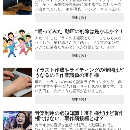
ズ」から、著作権侵害訴訟に関するプレスリリース
が出されました。 有料写真、インターネット上の...
記事を読む
”踊ってみた”動画の削除は是か非か？！
大ヒットしたドラマの主題歌として、こちらも大ヒ
ットした、星野源さんの「恋」。 ドラマのエンディ
ングで出演者たちのダンスが話題となり、その”...
記事を読む
イラスト作成やライティングの権利はど
うなるの？作業請負の著作権
最近、イラストの作成や記事ライティングなど、創
作的作業を手軽に請け負うサービスが人気です。 つ
い先日も、次のような記事がありました。 ...
記事を読む
音楽利用の必須知識！著作権だけど著作
権ではない、著作隣接権とは？
カラオケの音源を無断で利用して動画を作成し、
YouTubeにアップしていた男性が著作権法違反容疑