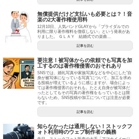
無償提供だけど支払いも必要とは？！音
楽の2大著作権使用料
12月10日、人気バンドGLAYから「ブライダルでの
利用に限り著作権料を徴収しない」という発表があ
りました。 ＧＬＡＹ 結婚式での楽曲...
記事を読む
要注意！被写体からの依頼でも写真を加
工するのは著作権侵害のおそれあり
SNSでは、婚礼写真や家族写真などを中心にした”自
身が被写体になっている写真”について、加工を求め
る投稿が増えているように感じますが、場合によっ
ては著作権侵害のおそれも。たとえ自身が被写体だ
ったとしてもその写真の著作権をもっているとは限
らないため、SNS投稿や加工については注意が必要
です。
記事を読む
知らなかったは通用しない！ストックフ
ォト利用時のウェブ制作者の義務
先日、ストックフォト販売の大手「アマナイメージ