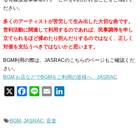
ださい。
多くのアーティストが苦労して生み出した大切な曲です。
営利活動に関連して利用するのであれば、民事調停を申し
立てられるほど揉めたり拒んだりするのではなく、正しく
対価を支払うべきではないかと思います。
BGM利用の際は、JASRACのこちらのページもご確認くだ
さい。
BGM お店などでBGMをご利用の皆様へ JASRAC
X
F
Li
E
Li
a
n
m
n
c
e
ail
k
e
e
BGM
,
JASRAC
,
音楽
b
dI