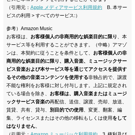
（引用元：
Apple メディアサービス利用規約
B. 本サー
ビスの利用 > すべてのサービス:）
参考）Amazon Music
お客様は、
お客様個人の非商用的な娯楽目的に限り
、本
サービス等を利用することができます。（中略）アマゾ
ンは、本契約に従うことを条件として、
お客様個人の非
商用的な娯楽目的に限り、購入音楽、ミュージックサー
ビス音楽および本サービス等を通じてアクセスを提供す
るその他の音楽コンテンツを使用する
非独占的で、譲渡
不能な権利をお客様に対し付与します。上記に規定され
ている場合を除き、
お客様は、購入音楽またはミュージ
ックサービス音楽の
再配信、送信、譲渡、売却、放送、
賃貸、共有、貸与、
別目的での使用
、変更、翻案、編
集、ライセンスまたはその他の移転もしくは使用
をして
はなりません
。
（引用元：
Amazon ミュージック利用規約
3. 権利及び