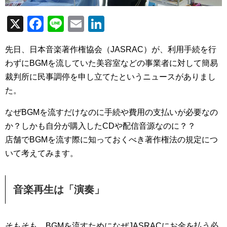
X
F
Li
E
Li
a
n
m
n
先日、日本音楽著作権協会（JASRAC）が、利用手続を行
c
e
ail
k
わずにBGMを流していた美容室などの事業者に対して簡易
e
e
裁判所に民事調停を申し立てたというニュースがありまし
b
dI
た。
o
n
なぜBGMを流すだけなのに手続や費用の支払いが必要なの
o
か？しかも自分が購入したCDや配信音源なのに？？
k
店舗でBGMを流す際に知っておくべき著作権法の規定につ
いて考えてみます。
音楽再生は「演奏」
そもそも、BGMを流すためになぜJASRACにお金を払う必