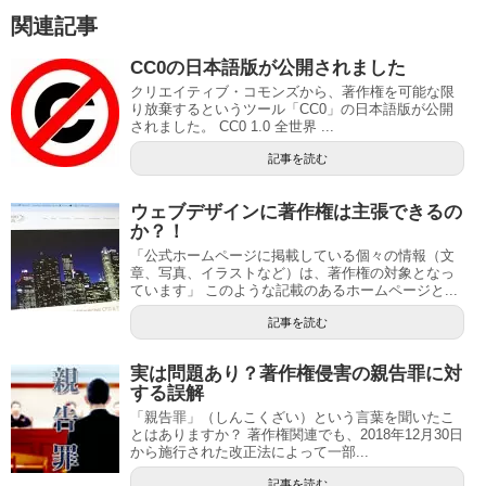
o
n
関連記事
o
k
CC0の日本語版が公開されました
クリエイティブ・コモンズから、著作権を可能な限
り放棄するというツール「CC0」の日本語版が公開
されました。 CC0 1.0 全世界 ...
記事を読む
ウェブデザインに著作権は主張できるの
か？！
「公式ホームページに掲載している個々の情報（文
章、写真、イラストなど）は、著作権の対象となっ
ています」 このような記載のあるホームページと...
記事を読む
実は問題あり？著作権侵害の親告罪に対
する誤解
「親告罪」（しんこくざい）という言葉を聞いたこ
とはありますか？ 著作権関連でも、2018年12月30日
から施行された改正法によって一部...
記事を読む