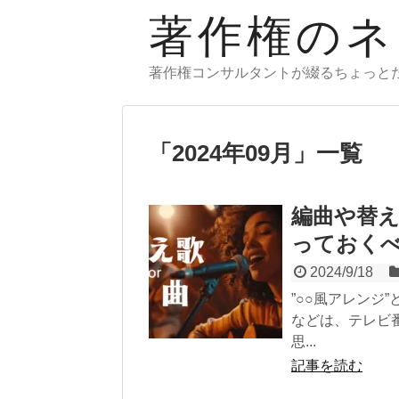
著作権のネ
著作権コンサルタントが綴るちょっと
「
2024年09月
」
一覧
編曲や替
っておく
2024/9/18
”○○風アレンジ
などは、テレビ番
思...
記事を読む