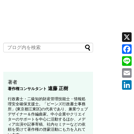
X
F
a
L
c
i
著者
E
e
遠藤 正樹
著作権コンサルタント
n
m
L
b
行政書士・二級知的財産管理技能士・情報処
e
a
i
理安全確保支援士。「ビーンズ行政書士事務
o
所」(東京都江東区)の代表であり、兼業ウェブ
i
n
デザイナー＆作編曲家。中小企業やクリエイ
o
ターのサポートを中心に活動するほか、メデ
l
k
ィア出演や記事寄稿、社内セミナーなどの依
k
頼を受けて著作権の啓蒙活動にも力を入れて
e