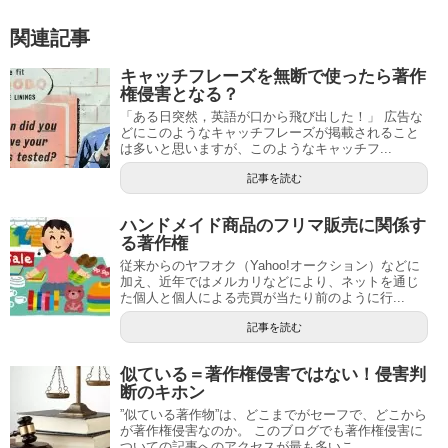
o
n
関連記事
o
k
キャッチフレーズを無断で使ったら著作
権侵害となる？
「ある日突然，英語が口から飛び出した！」 広告な
どにこのようなキャッチフレーズが掲載されること
は多いと思いますが、このようなキャッチフ...
記事を読む
ハンドメイド商品のフリマ販売に関係す
る著作権
従来からのヤフオク（Yahoo!オークション）などに
加え、近年ではメルカリなどにより、ネットを通じ
た個人と個人による売買が当たり前のように行...
記事を読む
似ている＝著作権侵害ではない！侵害判
断のキホン
”似ている著作物”は、どこまでがセーフで、どこから
が著作権侵害なのか。 このブログでも著作権侵害に
ついての記事へのアクセスが最も多いこ...