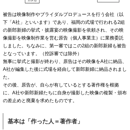
被告は映像制作やブライダルプロデュースを行う会社（以
下「A社」といいます）であり、福岡の式場で行われる2組
の新郎新婦の挙式・披露宴の映像撮影を依頼され、その映
像撮影を映像制作業を営む原告（個人事業主）に業務委託
しました。ちなみに、第一審ではこの2組の新郎新婦も被告
となっています。（控訴審では除外）
無事に挙式と撮影が終わり、原告はその映像をA社に納品、
A社が編集した後に式場を経由して新郎新婦に納品されまし
た。
その後、原告が、自らが有しているとする著作権を根拠
に、A社や新郎新婦たちに自身が撮影した映像の複製・頒布
の差止めと廃棄を求めたものです。
基本は「作った人＝著作者」