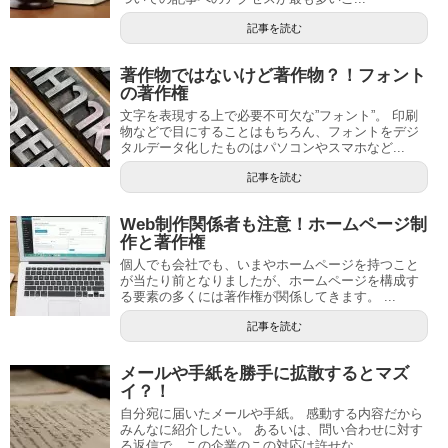
記事を読む
著作物ではないけど著作物？！フォント
の著作権
文字を表現する上で必要不可欠な”フォント”。 印刷
物などで目にすることはもちろん、フォントをデジ
タルデータ化したものはパソコンやスマホなど...
記事を読む
Web制作関係者も注意！ホームページ制
作と著作権
個人でも会社でも、いまやホームページを持つこと
が当たり前となりましたが、ホームページを構成す
る要素の多くには著作権が関係してきます。 ...
記事を読む
メールや手紙を勝手に拡散するとマズ
イ？！
自分宛に届いたメールや手紙。 感動する内容だから
みんなに紹介したい。 あるいは、問い合わせに対す
る返信で、この企業のこの対応は許せな...