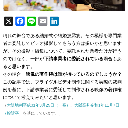
X
F
Li
E
Li
a
n
m
n
晴れの舞台である結婚式や結婚披露宴。その模様を専門業
c
e
ail
k
者に委託してビデオ撮影してもらう方は多いかと思います
e
e
が、その撮影・編集について、委託された業者だけが行う
b
dI
のではなく、一部が
下請事業者に委託されている
場合もあ
o
n
ると思います。
o
その場合、
映像の著作権は誰が持っているのでしょうか？
この記事では、ブライダルビデオ制作に関する実際の裁判
k
例を基に、下請事業者に委託して制作される映像の著作権
について考えてみたいと思います。
（
大阪地判平成31年3月25日（一審）
、
大阪高判令和1年11月7日
（控訴審）
を基にしています。）