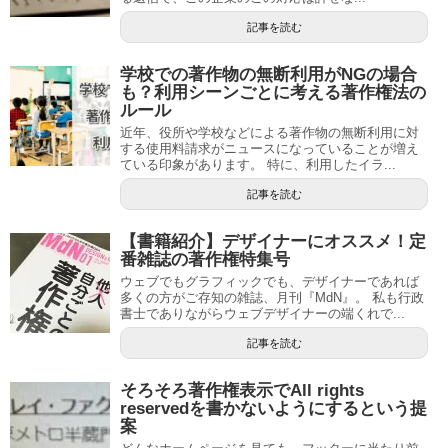
記事を読む
学校での著作物の無断利用がNGの場合
も？利用シーンごとに考える著作権法の
ルール
近年、役所や学校などによる著作物の無断利用に対
する使用料請求がニュースになっていることが増え
ている印象があります。 特に、利用したイラ...
記事を読む
【書籍紹介】デザイナーにオススメ！定
番雑誌の著作権特集号
ウェブでもグラフィックでも、デザイナーであれば
多くの方がご存知の雑誌、月刊『MdN』。 私も行政
書士でありながらウェブデザイナーの端くれで...
記事を読む
そろそろ著作権表示でAll rights
reservedを書かないようにするという提
案