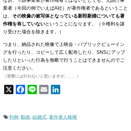
なお、下請事業者が著作権者ではないとしても、元請け事
業者（今回の例でいえばA社）が著作権者であるということ
は、
その映像の被写体となっている新郎新婦についても著
作権を有していない
ということになります。（※権利を譲
り受けた場合を除きます。）
つまり、
納品された映像で上映会・パブリックビューイン
グを行ったり、コピーして広く配布したり、SNSにアップ
したりといった行為を無断で行うことはできません
のでご
注意ください。
（実際には行わないと思いますが。。。）
X
F
Li
E
Li
a
n
m
n
c
e
ail
k
e
e
判例
,
動画
,
結婚式
,
著作者人格権
b
dI