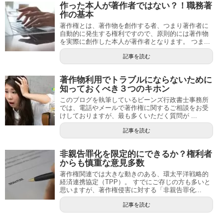
作った本人が著作者ではない？！職務著
作の基本
著作権とは、著作物を創作する者、つまり著作者に
自動的に発生する権利ですので、原則的には著作物
を実際に創作した本人が著作者となります。 つま...
記事を読む
著作物利用でトラブルにならないために
知っておくべき３つのキホン
このブログを執筆しているビーンズ行政書士事務所
では、電話やメールで著作権に関するご相談をお受
けしておりますが、最も多くいただく質問が ...
記事を読む
非親告罪化を限定的にできるか？権利者
からも慎重な意見多数
著作権関連では大きな動きのある、環太平洋戦略的
経済連携協定（TPP）。 すでにご存じの方も多いと
思いますが、著作権侵害に対する「非親告罪化...
記事を読む