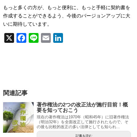
もっと多くの方が、もっと便利に、もっと手軽に契約書を
作成することができるよう、今後のバージョンアップに大
いに期待しています。
X
F
Li
E
Li
a
n
m
n
c
e
ail
k
e
e
b
dI
o
n
関連記事
o
k
著作権法の2つの改正法が施行目前！概
要を知っておこう
現在の著作権法は1970年（昭和45年）に旧著作権法
（明治32年）を全面改正して施行されたもので、そ
の後も比較的改正の多い法律としても知られ...
記事を読む