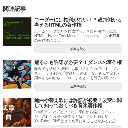
o
n
関連記事
o
k
コーダーには権利がない！？裁判例から
考えるHTMLの著作権
ホームページなどを作成するときに利用する言語、
HTML（Hyper Text Markup Language)。 このHTML
の著作権につ...
記事を読む
踊るにも許諾が必要？！ダンスの著作権
昨今では学校の授業にも取り入れられている「ダン
ス」。 いわゆる「盆踊り」のような、みんで楽しく
踊れるものから、プロによるとても難度の高いハ...
記事を読む
編曲や替え歌には許諾が必要？改変に関
して知っておくべき音楽著作権
”○○風アレンジ”といった、原曲から編曲（アレン
ジ）された音源や演奏などは、テレビ番組や
YouTube、SNSなどでも目にすることがあると思...