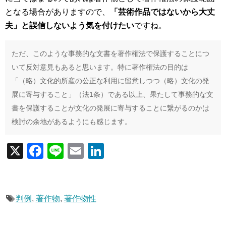
となる場合がありますので、
「芸術作品ではないから大丈
夫」と誤信しないよう気を付けたい
ですね。
ただ、このような事務的な文書を著作権法で保護することにつ
いて反対意見もあると思います。特に著作権法の目的は
「（略）文化的所産の公正な利用に留意しつつ（略）文化の発
展に寄与すること」（法1条）である以上、果たして事務的な文
書を保護することが文化の発展に寄与することに繋がるのかは
検討の余地があるようにも感じます。
X
F
Li
E
Li
a
n
m
n
c
e
ail
k
e
e
判例
,
著作物
,
著作物性
b
dI