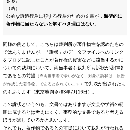
きる。
（略）
公的な訴追行為に類する行為のための文書が，
類型的に
著作物に当たらないと解すべき理由はない
。
同様の例として、こちらは裁判所が著作物性を認めたもの
ではありませんが、「訴状」のデータファイルへのリンク
をブログに記したことが著作権の侵害などに該当するかに
ついての裁判において、両当事者も裁判所も訴状が著作物
であるとの前提
（※両当事者で争いがなく、対象の訴状は「原告
で判決が出されたも
が作成した著作物」であるとされています）
のもあります（東京地判令和3年7月16日）。
この訴状というのも、文書ではありますが文芸や学術の範
囲に属するとは考えにくく、事務的な文書であると考える
ほうが適しているかと思います。
それでも、著作物であるとの前提において裁判が行われる