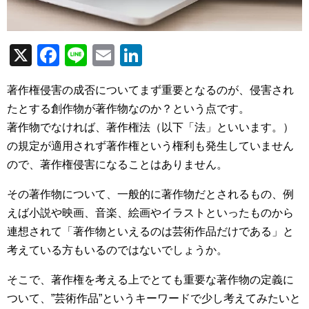
X
F
Li
E
Li
a
n
m
n
著作権侵害の成否についてまず重要となるのが、侵害され
c
e
ail
k
たとする創作物が著作物なのか？という点です。
e
e
著作物でなければ、著作権法（以下「法」といいます。）
b
dI
の規定が適用されず著作権という権利も発生していません
o
n
ので、著作権侵害になることはありません。
o
その著作物について、一般的に著作物だとされるもの、例
k
えば小説や映画、音楽、絵画やイラストといったものから
連想されて「著作物といえるのは芸術作品だけである」と
考えている方もいるのではないでしょうか。
そこで、著作権を考える上でとても重要な著作物の定義に
ついて、”芸術作品”というキーワードで少し考えてみたいと