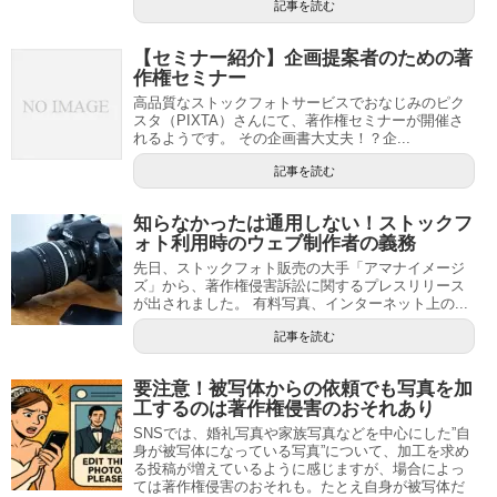
記事を読む
【セミナー紹介】企画提案者のための著
作権セミナー
高品質なストックフォトサービスでおなじみのピク
スタ（PIXTA）さんにて、著作権セミナーが開催さ
れるようです。 その企画書大丈夫！？企...
記事を読む
知らなかったは通用しない！ストックフ
ォト利用時のウェブ制作者の義務
先日、ストックフォト販売の大手「アマナイメージ
ズ」から、著作権侵害訴訟に関するプレスリリース
が出されました。 有料写真、インターネット上の...
記事を読む
要注意！被写体からの依頼でも写真を加
工するのは著作権侵害のおそれあり
SNSでは、婚礼写真や家族写真などを中心にした”自
身が被写体になっている写真”について、加工を求め
る投稿が増えているように感じますが、場合によっ
ては著作権侵害のおそれも。たとえ自身が被写体だ