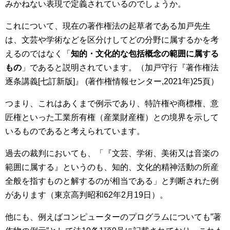
みかねない表現で定義されているのでしょうか。
これについて、現在の著作権法の起草者である加戸先生
は、文芸や学術などを区分けしてどの分野に属するかを考
えるのではなく「
知的・文化的な包括概念の範囲に属する
もの
」であると説明されています。（加戸守行『著作権法
逐条講義[七訂新版]』 (著作権情報センター,2021年)25頁）
つまり、これはあくまで例示であり、特許権や商標権、意
匠権といった工業所有権（産業財産権）との境界を示して
いるものであると考えられています。
過去の裁判においても、「『文芸、学術、美術又は音楽の
範囲に属する』というのも、知的、文化的精神活動の所産
全般を指すものと解するのが相当である」と判断された例
があります（東京高判昭和62年2月19日）。
他にも、例えばコンピューターのプログラムについても”著