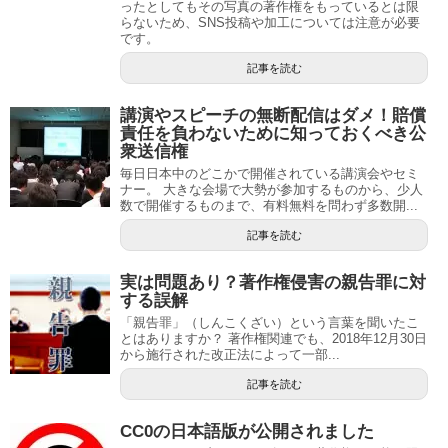
ったとしてもその写真の著作権をもっているとは限
らないため、SNS投稿や加工については注意が必要
です。
記事を読む
講演やスピーチの無断配信はダメ！賠償
責任を負わないために知っておくべき公
衆送信権
毎日日本中のどこかで開催されている講演会やセミ
ナー。 大きな会場で大勢が参加するものから、少人
数で開催するものまで、有料無料を問わず多数開...
記事を読む
実は問題あり？著作権侵害の親告罪に対
する誤解
「親告罪」（しんこくざい）という言葉を聞いたこ
とはありますか？ 著作権関連でも、2018年12月30日
から施行された改正法によって一部...
記事を読む
CC0の日本語版が公開されました