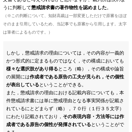
うに判断して
懲戒請求書の著作物性を認めました
。
（※この判断について、知財高裁は一部変更しただけで原審をほぼ
そのまま引用しているため、当記事でも原審から引用します。太字
は筆者によるものです。）
しかし，懲戒請求の理由については，その内容が一義的
かつ形式的に定まるものではなく，その構成においても
様々な選択肢があり得る
ところ（略），その構成や論旨
の展開には
作成者である原告の工夫が見られ，その個性
が表出している
ということができる。
また，懲戒請求の理由における記載内容についても，本
件懲戒請求書には単に懲戒理由となる事実関係が記載さ
れているにとどまらず（略），７０行（１行３５文字）
にわたり記載されており，
その表現内容・方法等には作
成者である原告の個性が発揮されている
ということがで