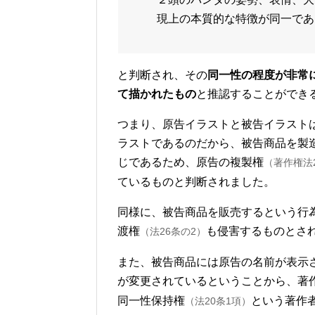
現上の本質的な特徴が同一であ
と判断され、その
同一性の程度が非常
て描かれたもの
と推認することができ
つまり、原告イラストと被告イラスト
ラストであるのだから、被告商品を製
じであるため、原告の複製権
（著作権法
ているものと判断されました。
同様に、被告商品を販売するという行
渡権
も侵害するものとさ
（法26条の2）
また、被告商品には原告の名前が表示
が変更されているということから、著
同一性保持権
という著作
（法20条1項）