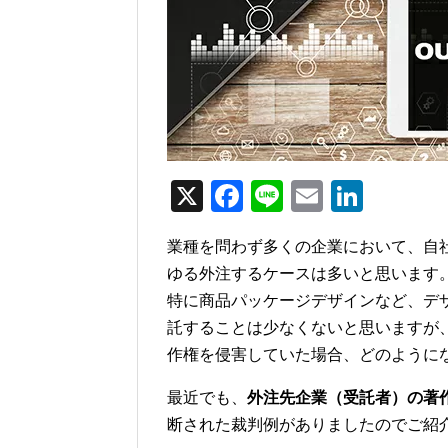
X
F
Li
E
Li
a
n
m
n
業種を問わず多くの企業において、自
c
e
ail
k
ゆる外注するケースは多いと思います
e
e
特に商品パッケージデザインなど、デ
b
dI
託することは少なくないと思いますが
o
n
作権を侵害していた場合、どのように
o
最近でも、
外注先企業（受託者）の著
k
断された裁判例がありましたのでご紹