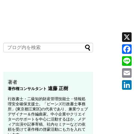
X
F
a
L
c
i
著者
E
e
遠藤 正樹
著作権コンサルタント
n
m
L
b
行政書士・二級知的財産管理技能士・情報処
e
a
i
理安全確保支援士。「ビーンズ行政書士事務
o
所」(東京都江東区)の代表であり、兼業ウェブ
i
n
デザイナー＆作編曲家。中小企業やクリエイ
o
ターのサポートを中心に活動するほか、メデ
l
k
ィア出演や記事寄稿、社内セミナーなどの依
k
頼を受けて著作権の啓蒙活動にも力を入れて
e