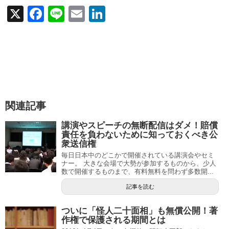
X
F
Li
E
Li
a
n
m
n
c
e
ail
k
e
e
b
dI
o
n
関連記事
o
k
講演やスピーチの無断配信はダメ！賠償
責任を負わないために知っておくべき公
衆送信権
毎日日本中のどこかで開催されている講演会やセミ
ナー。 大きな会場で大勢が参加するものから、少人
数で開催するものまで、有料無料を問わず多数開...
記事を読む
ついに「怪人二十面相」も無償公開！著
作権で保護される期間とは