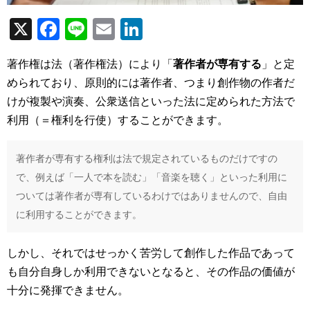
X
F
Li
E
Li
a
n
m
n
著作権は法（著作権法）により「
著作者が専有する
」と定
c
e
ail
k
められており、原則的には著作者、つまり創作物の作者だ
e
e
けが複製や演奏、公衆送信といった法に定められた方法で
b
dI
利用（＝権利を行使）することができます。
o
n
o
著作者が専有する権利は法で規定されているものだけですの
で、例えば「一人で本を読む」「音楽を聴く」といった利用に
k
ついては著作者が専有しているわけではありませんので、自由
に利用することができます。
しかし、それではせっかく苦労して創作した作品であって
も自分自身しか利用できないとなると、その作品の価値が
十分に発揮できません。