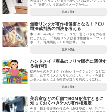
関係ない”と考えている方も多いのでは無いでしょう
か？ ”著作”という言葉のイメージから...
記事を読む
無断リンクが著作権侵害となる！？EU
司法裁判所の判決を考える
本日2016年9月9日のニュースで、驚くべきものを目
にしました。 「無断リンクは著作権侵害＝「プレイ
ボーイ」写真閲覧－ＥＵ司法裁」（時...
記事を読む
ハンドメイド商品のフリマ販売に関係す
る著作権
従来からのヤフオク（Yahoo!オークション）などに
加え、近年ではメルカリなどにより、ネットを通じ
た個人と個人による売買が当たり前のように行...
記事を読む
美容室などの店舗でBGMを流すときに
知っておくべき5つの著作権規定
先日、日本音楽著作権協会（JASRAC）が、利用手