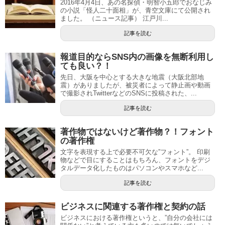
2016年4月4日、あの名探偵・明智小五郎でおなじみ
の小説「怪人二十面相」が、青空文庫にて公開され
ました。 （ニュース記事） 江戸川...
記事を読む
報道目的ならSNS内の画像を無断利用し
ても良い？！
先日、大阪を中心とする大きな地震（大阪北部地
震）がありましたが、被災者によって静止画や動画
で撮影されTwitterなどのSNSに投稿された、...
記事を読む
著作物ではないけど著作物？！フォント
の著作権
文字を表現する上で必要不可欠な”フォント”。 印刷
物などで目にすることはもちろん、フォントをデジ
タルデータ化したものはパソコンやスマホなど...
記事を読む
ビジネスに関連する著作権と契約の話
ビジネスにおける著作権というと、”自分の会社には