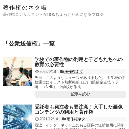
著作権のネタ帳
著作権コンサルタントが綴るちょっとためになるブログ
「
公衆送信権
」
一覧
学校での著作物の利用と子どもたちへの
教育の必要性
2022/9/18
著作権ネタ
先日、このようなニュースがありました。 中学校の学
校通信にイラスト無断掲載 11万円賠償金支払う 川
崎 （NHK） 中学校が作成...
記事を読む
受託者も発注者も要注意！入手した画像
コンテンツの利用と著作権
2021/12/14
著作権ネタ
最近、インターネット上にある画像の無断使用に関す