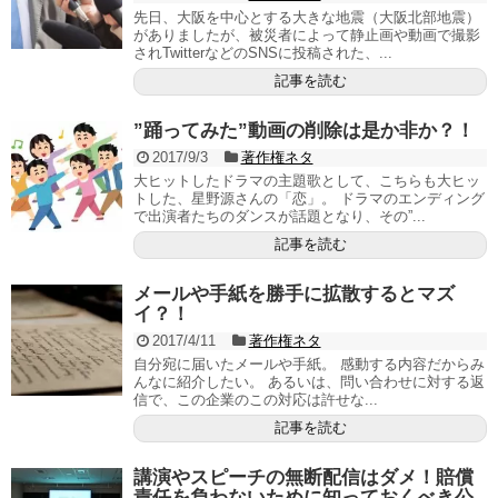
先日、大阪を中心とする大きな地震（大阪北部地震）
がありましたが、被災者によって静止画や動画で撮影
されTwitterなどのSNSに投稿された、...
記事を読む
”踊ってみた”動画の削除は是か非か？！
2017/9/3
著作権ネタ
大ヒットしたドラマの主題歌として、こちらも大ヒッ
トした、星野源さんの「恋」。 ドラマのエンディング
で出演者たちのダンスが話題となり、その”...
記事を読む
メールや手紙を勝手に拡散するとマズ
イ？！
2017/4/11
著作権ネタ
自分宛に届いたメールや手紙。 感動する内容だからみ
んなに紹介したい。 あるいは、問い合わせに対する返
信で、この企業のこの対応は許せな...
記事を読む
講演やスピーチの無断配信はダメ！賠償
責任を負わないために知っておくべき公