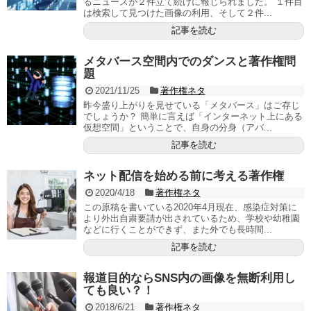
るニュースが２件立て続けに報じられました。 １件目
は検索して見つけた画像の利用、そして２件...
記事を読む
メタバース空間内でのダンスと著作権問
題
2021/11/25
著作権ネタ
昨今盛り上がりを見せている「メタバース」はご存じ
でしょうか？ 簡単に言えば「インターネット上にある
仮想空間」ということで、自身の分身（アバ...
記事を読む
ネット配信を始める前に考える著作権
2020/4/18
著作権ネタ
この原稿を書いている2020年4月現在、感染症対策に
より外出自粛要請が出されているため、学校や幼稚園
などに行くことができず、また外でも長時間...
記事を読む
報道目的ならSNS内の画像を無断利用し
ても良い？！
2018/6/21
著作権ネタ